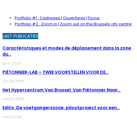
PORTFOLIO
Portfolio #1 : Cadrages | Ouvertures | Focus
Portfolio #2 : Zoom in | Zoom out on the Brussels city centre
LAST PUBLICATIES
Caractéristiques et modes de déplacement dans la zone
du…
apr 9, 2019
PIÉTONNIER-LAB – TWEE VOORSTELLEN VOOR DE…
mei 28, 2018
Het Hypercentrum Van Brussel: Van Piétonnier Naar…
mei 23, 2018
Edito: De voetgangerszone, pilootproject voor een…
mei 9, 2018
LAST NEWS