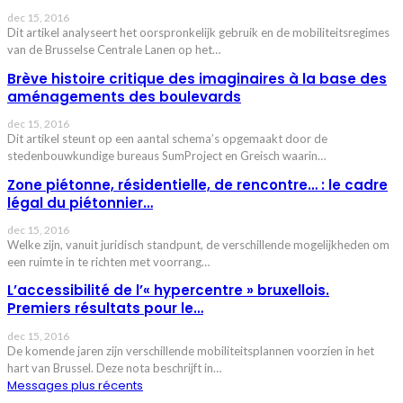
dec 15, 2016
Dit artikel analyseert het oorspronkelijk gebruik en de mobiliteitsregimes
van de Brusselse Centrale Lanen op het…
Brève histoire critique des imaginaires à la base des
aménagements des boulevards
dec 15, 2016
Dit artikel steunt op een aantal schema’s opgemaakt door de
stedenbouwkundige bureaus SumProject en Greisch waarin…
Zone piétonne, résidentielle, de rencontre… : le cadre
légal du piétonnier…
dec 15, 2016
Welke zijn, vanuit juridisch standpunt, de verschillende mogelijkheden om
een ruimte in te richten met voorrang…
L’accessibilité de l’« hypercentre » bruxellois.
Premiers résultats pour le…
dec 15, 2016
De komende jaren zijn verschillende mobiliteitsplannen voorzien in het
hart van Brussel. Deze nota beschrijft in…
Messages plus récents