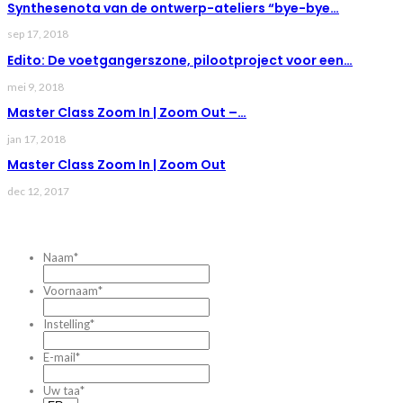
Synthesenota van de ontwerp-ateliers “bye-bye…
sep 17, 2018
Edito: De voetgangerszone, pilootproject voor een…
mei 9, 2018
Master Class Zoom In | Zoom Out –…
jan 17, 2018
Master Class Zoom In | Zoom Out
dec 12, 2017
CONTACTEZ-NOUS
Naam
*
Voornaam
*
Instelling
*
E-mail
*
Uw taa
*