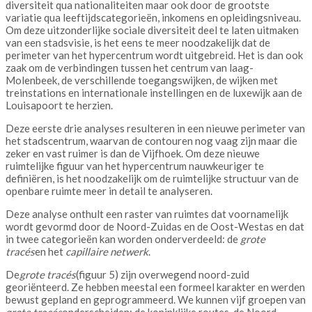
diversiteit qua nationaliteiten maar ook door de grootste
variatie qua leeftijdscategorieën, inkomens en opleidingsniveau.
Om deze uitzonderlijke sociale diversiteit deel te laten uitmaken
van een stadsvisie, is het eens te meer noodzakelijk dat de
perimeter van het hypercentrum wordt uitgebreid. Het is dan ook
zaak om de verbindingen tussen het centrum van laag-
Molenbeek, de verschillende toegangswijken, de wijken met
treinstations en internationale instellingen en de luxewijk aan de
Louisapoort te herzien.
Deze eerste drie analyses resulteren in een nieuwe perimeter van
het stadscentrum, waarvan de contouren nog vaag zijn maar die
zeker en vast ruimer is dan de Vijfhoek. Om deze nieuwe
ruimtelijke figuur van het hypercentrum nauwkeuriger te
definiëren, is het noodzakelijk om de ruimtelijke structuur van de
openbare ruimte meer in detail te analyseren.
Deze analyse onthult een raster van ruimtes dat voornamelijk
wordt gevormd door de Noord-Zuidas en de Oost-Westas en dat
in twee categorieën kan worden onderverdeeld: de
grote
tracés
en het
capillaire netwerk
.
De
grote tracés
(figuur 5) zijn overwegend noord-zuid
georiënteerd. Ze hebben meestal een formeel karakter en werden
bewust gepland en geprogrammeerd. We kunnen vijf groepen van