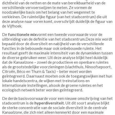
dichtheid van de netten en de mate van bereikbaarheid van de
verschillende vervoerswijzen te meten. Ze vormen de
noodzakelijke basis om het belang van het wegennet te
verkleinen. De ruimtelijke figuur (van het stadscentrum) die uit
deze analyse naar voren komt, overschrijdt duidelijk de figuur van
de Vijfhoek.
De
functionele mix
vormt een tweede voorwaarde voor de
uitbreiding van de definitie van het stadscentrum
.
Deze mix wordt
bepaald door de diversiteit en nabijheid van de verschillende
functies in de bebouwde maar ook onbebouwde ruimte. Het
resultaat geeft de maximale intensiteit van de dynamieken tussen
de diverse gebruiken weer. Uit deze analyse blijkt heel duidelijk
dat de Kanaalzone – zowel de productieve en openbare ruimtes
als de grootstedelijke voorzieningen (slachthuis, Ninoofsepoort,
Citroën, Béco en Thurn & Taxis) – beter moet worden
geïntegreerd. Daarnaast moeten ook de toegangswijken met hun
lokale handelscentra, de wijken met treinstations en
internationale instellingen, alsook de groene ruimtes en het
ecologisch netwerk beter worden geïntegreerd.
De derde basisvoorwaarde voor een nieuwe omschrijving van het
stadscentrum is de
hyperdiversiteit
. Uit dit soort analyse blijkt
de sterke concentratie van de sociale diversiteit in de centrale
Kanaalzone, die zich niet alleen kenmerkt door een maximale