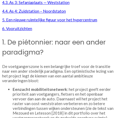
4.3. As 3: Sefaniaplaats — Weststation
4.4. As 4: Zuidstation – Noordstaton
5. Een nieuwe ruimtelijke figuur voor het hypercentrum
6. Vooruitzichten
1. De piétonnier: naar een ander
paradigma?
De voetgangerszone is een belangrijke troef voor de ​​transitie
naar een ander stedelijk paradigma. Een optimistische lezing van
het project legt de kiemen van een aantal ambitieuze
veranderingen bloot:
Een
zacht mobiliteitsnetwerk
: het project geeft eerder
prioriteit aan voetgangers, fietsers en het openbaar
vervoer dan aan de auto. Daarnaast wil het project het
raster van oost-weststraten verbeteren en zo betere
verbindingen tussen wijken ondersteunen (zie de tekst van
Mezoued en Letesson [2018] in dit portfolio over het
voetgangersnetwerk en de gedeelde openbare ruimte).