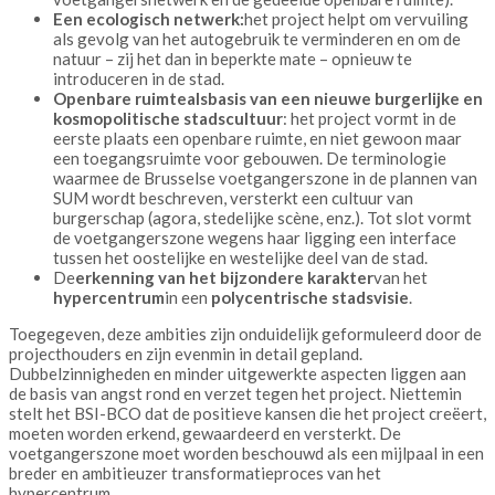
Een ecologisch netwerk:
het project helpt om vervuiling
als gevolg van het autogebruik te verminderen en om de
natuur – zij het dan in beperkte mate – opnieuw te
introduceren in de stad.
Openbare ruimte
als
basis van een nieuwe burgerlijke en
kosmopolitische stadscultuur
: het project vormt in de
eerste plaats een openbare ruimte, en niet gewoon maar
een toegangsruimte voor gebouwen. De terminologie
waarmee de Brusselse voetgangerszone in de plannen van
SUM wordt beschreven, versterkt een cultuur van
burgerschap (agora, stedelijke scène, enz.). Tot slot vormt
de voetgangerszone wegens haar ligging een interface
tussen het oostelijke en westelijke deel van de stad.
De
erkenning van het bijzondere karakter
van het
hypercentrum
in een
polycentrische stadsvisie
.
Toegegeven, deze ambities zijn onduidelijk geformuleerd door de
projecthouders en zijn evenmin in detail gepland.
Dubbelzinnigheden en minder uitgewerkte aspecten liggen aan
de basis van angst rond en verzet tegen het project. Niettemin
stelt het BSI-BCO dat de positieve kansen die het project creëert,
moeten worden erkend, gewaardeerd en versterkt. De
voetgangerszone moet worden beschouwd als een mijlpaal in een
breder en ambitieuzer transformatieproces van het
hypercentrum.