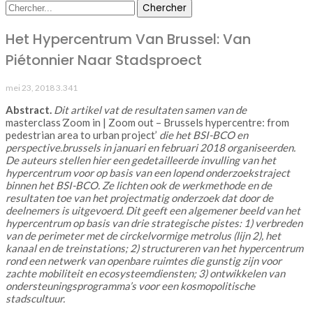
Het Hypercentrum Van Brussel: Van
Piétonnier Naar Stadsproect
mei 23, 2018
3.341
Abstract.
Dit artikel vat de resultaten samen van de
masterclass
‘
Zoom in | Zoom out – Brussels hypercentre: from
pedestrian area to urban project’
die het BSI-BCO en
perspective.brussels in januari en februari 2018 organiseerden.
De auteurs stellen hier een gedetailleerde invulling van het
hypercentrum voor op basis van een lopend onderzoekstraject
binnen het BSI-BCO. Ze lichten ook de werkmethode en de
resultaten toe van het projectmatig onderzoek dat door de
deelnemers is uitgevoerd. Dit geeft een algemener beeld van het
hypercentrum op basis van drie strategische pistes: 1) verbreden
van de perimeter met de circkelvormige metrolus (lijn 2), het
kanaal en de treinstations; 2) structureren van het hypercentrum
rond een netwerk van openbare ruimtes die gunstig zijn voor
zachte mobiliteit en ecosysteemdiensten; 3) ontwikkelen van
ondersteuningsprogramma’s voor een kosmopolitische
stadscultuur.