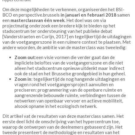
Om deze mogelijkheden te verkennen, organiseerden het BSI-
BCO en perspective.brussels
in januari en februari 2018
samen
een
masterclass
van één week
. Het doel was om via
projectmatig onderzoek een bredere kijk te bieden op het
stadscentrum ter ondersteuning van het publieke debat
[Vanderstraeten en Corijn, 2017] en tegelijkertijd de uitdagingen
van de voetgangerszone in een ruimere context te plaatsen. Met
andere woorden, de ambitie van de masterclass was tweeledig:
Zoom out:
een visie vormen die verder gaat dan de
impliciete beloftes van de voetgangerszone en die niet
alleen het stadscentrum opnieuw uitdenkt maar indirect
ook de stad en het Brusselse grondgebied in hun geheel.
Zoom in
: tegelijkertijd de nog hangende uitdagingen en
vragen rond het voetgangersproject aanvullen en
preciseren: programmering van de openbare ruimte en
aangrenzende bebouwde ruimte, verbindingen tussen de
netwerken van openbaar vervoer en actieve mobiliteit,
alsook opname in het ecologisch netwerk.
Dit artikel vat de resultaten van deze masterclass samen. Het
eerste deel licht de omschrijving van het hypercentrum toe,
waarop de ontwerpen van de deelnemers gebaseerd zijn. Het
tweede presenteert de methodologie en resultaten van het