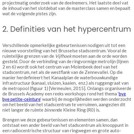
projectmatig onderzoek van de deelnemers. Het laatste deel vat
de inhoud van het slotdebat van de masterclass samen en bepaalt
wat de volgende pistes zijn.
2. Definities van het hypercentrum
Verschillende opmerkelijke gebeurtenissen nodigen uit tot een
nieuwe voorstelling van het Brusselse stadscentrum. Vooral de
ruimtelijke grenzen van de
Vijfhoek
moeten aan de orde worden
gesteld. Door de verbinding van de ringvormige metrolijn (lijnen
2 en 6) wordt ook het centrum van Molenbeek deel van het
stadscentrum, net als de westflank van de Zennevallei. Op die
manier herdefinieert het Kanaalplan de waterbouwkundige
infrastructuur (kanaal, sluizen, kaaien, enz.) als ruggengraat van
de metropool (figuur 1) [Vermeulen, 2015]. Onlangs organiseerde
de Brussels Academy een reeks workshops rond het thema ‘
bye
bye petite-ceinture
’ waarbij de mogelijkheden werden onderzocht
om het beeld van het stadscentrum te verruimen, aangezien dit
niet langer de ruimte
binnen
de Kleine Ring (R0) is.
Brengen we deze gebeurtenissen en elementen samen, dan
ontstaat een ander beeld van het stadscentrum als knooppunt in
een radiocentrische structuur van ringwegen en grote auto-