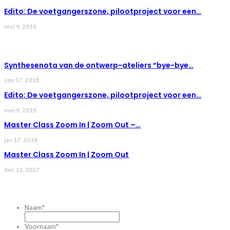
Edito: De voetgangerszone, pilootproject voor een…
mei 9, 2018
LAST NEWS
Synthesenota van de ontwerp-ateliers “bye-bye…
sep 17, 2018
Edito: De voetgangerszone, pilootproject voor een…
mei 9, 2018
Master Class Zoom In | Zoom Out –…
jan 17, 2018
Master Class Zoom In | Zoom Out
dec 12, 2017
CONTACTEZ-NOUS
Naam
*
Voornaam
*