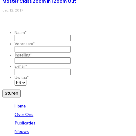
Master Class Zoom In | Zoom Out
dec 12, 2017
CONTACTEZ-NOUS
Naam
*
Voornaam
*
Instelling
*
E-mail
*
Uw taa
*
Home
Over Ons
Publicaties
Nieuws