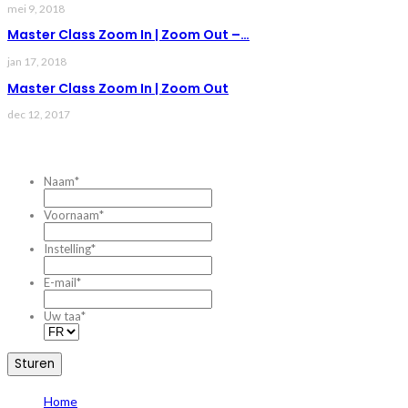
mei 9, 2018
Master Class Zoom In | Zoom Out –…
jan 17, 2018
Master Class Zoom In | Zoom Out
dec 12, 2017
CONTACTEZ-NOUS
Naam
*
Voornaam
*
Instelling
*
E-mail
*
Uw taa
*
Home