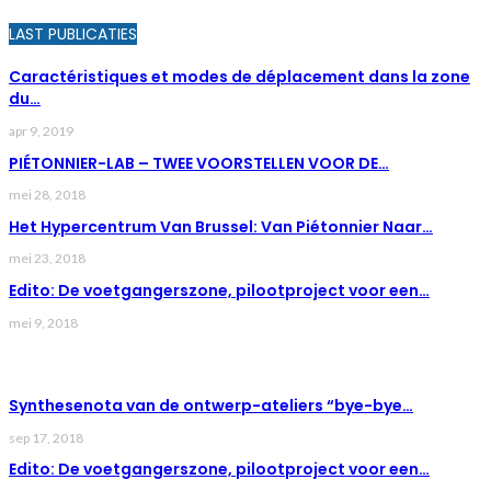
LAST PUBLICATIES
Caractéristiques et modes de déplacement dans la zone
du…
apr 9, 2019
PIÉTONNIER-LAB – TWEE VOORSTELLEN VOOR DE…
mei 28, 2018
Het Hypercentrum Van Brussel: Van Piétonnier Naar…
mei 23, 2018
Edito: De voetgangerszone, pilootproject voor een…
mei 9, 2018
LAST NEWS
Synthesenota van de ontwerp-ateliers “bye-bye…
sep 17, 2018
Edito: De voetgangerszone, pilootproject voor een…