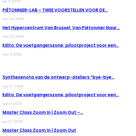
apr 9, 2019
PIÉTONNIER-LAB – TWEE VOORSTELLEN VOOR DE…
mei 28, 2018
Het Hypercentrum Van Brussel: Van Piétonnier Naar…
mei 23, 2018
Edito: De voetgangerszone, pilootproject voor een…
mei 9, 2018
LAST NEWS
Synthesenota van de ontwerp-ateliers “bye-bye…
sep 17, 2018
Edito: De voetgangerszone, pilootproject voor een…
mei 9, 2018
Master Class Zoom In | Zoom Out –…
jan 17, 2018
Master Class Zoom In | Zoom Out