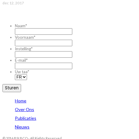
dec 12, 2017
CONTACTEZ-NOUS
Naam
*
Voornaam
*
Instelling
*
E-mail
*
Uw taa
*
Home
Over Ons
Publicaties
Nieuws
© 2016 BSI BCO - All Rights Reserved.