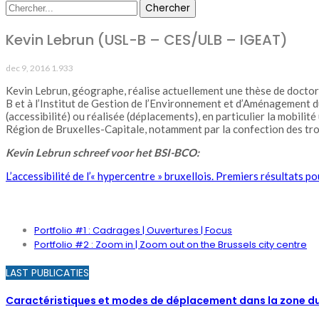
Kevin Lebrun (USL-B – CES/ULB – IGEAT)
dec 9, 2016
1.933
Kevin Lebrun, géographe, réalise actuellement une thèse de doctorat 
B et à l’Institut de Gestion de l’Environnement et d’Aménagement du
(accessibilité) ou réalisée (déplacements), en particulier la mobili
Région de Bruxelles-Capitale, notamment par la confection des tro
Kevin Lebrun schreef voor het BSI-BCO:
L’accessibilité de l’« hypercentre » bruxellois. Premiers résultats po
PORTFOLIO
Portfolio #1 : Cadrages | Ouvertures | Focus
Portfolio #2 : Zoom in | Zoom out on the Brussels city centre
LAST PUBLICATIES
Caractéristiques et modes de déplacement dans la zone d