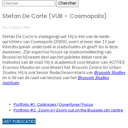
Stefan De Corte (VUB – Cosmopolis)
dec 9, 2016
1.936
Stefan De Corte is stadsgeograaf. Hij is één van de mede-
oprichters van Cosmopolis (2000), voert al meer dan 15 jaar
interdiscipinair onderzoek in stadsstudies en geeft les in deze
domeinen. Zijn expertise focust op stadsontwikkeling van
Brussel en hij neemt deel aan het publieke debat rond de
toekomst van de stad. Hij is academisch coordinator van
4CITIES
Erasmus Mundus
en coordineert het
Brussels Centre for Urban
Studies
. Hij is ook Senior Redactiesecretaris van
Brussels Studies
en is lid van de raad van bestuur van het
Brussels Studies
Institute
.
PORTFOLIO
Portfolio #1 : Cadrages | Ouvertures | Focus
Portfolio #2 : Zoom in | Zoom out on the Brussels city centre
LAST PUBLICATIES