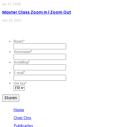
jan 17, 2018
Master Class Zoom In | Zoom Out
dec 12, 2017
CONTACTEZ-NOUS
Naam
*
Voornaam
*
Instelling
*
E-mail
*
Uw taa
*
Home
Over Ons
Publicaties