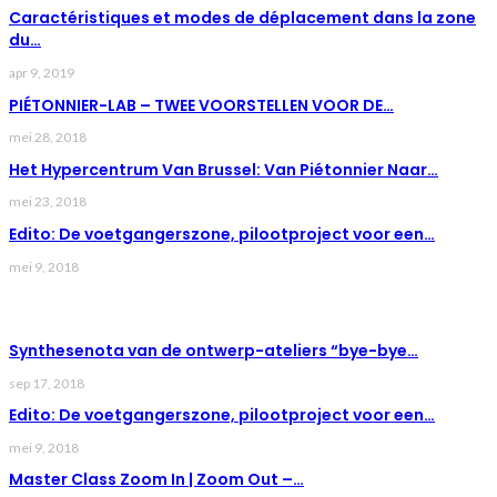
Caractéristiques et modes de déplacement dans la zone
du…
apr 9, 2019
PIÉTONNIER-LAB – TWEE VOORSTELLEN VOOR DE…
mei 28, 2018
Het Hypercentrum Van Brussel: Van Piétonnier Naar…
mei 23, 2018
Edito: De voetgangerszone, pilootproject voor een…
mei 9, 2018
LAST NEWS
Synthesenota van de ontwerp-ateliers “bye-bye…
sep 17, 2018
Edito: De voetgangerszone, pilootproject voor een…
mei 9, 2018
Master Class Zoom In | Zoom Out –…