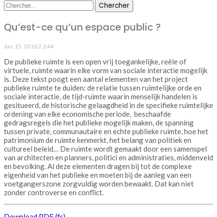
Qu’est-ce qu’un espace public ?
dec 15, 2016
2.244
De publieke ruimte is een open vrij toegankelijke, reële of
virtuele, ruimte waarin elke vorm van sociale interactie mogelijk
is. Deze tekst poogt een aantal elementen van het project
publieke ruimte te duiden: de relatie tussen ruimtelijke orde en
sociale interactie, de tijd-ruimte waarin menselijk handelen is
gesitueerd, de historische gelaagdheid in de specifieke ruimtelijke
ordening van elke economische periode, beschaafde
gedragsregels die het publieke mogelijk maken, de spanning
tussen private, communautaire en echte publieke ruimte, hoe het
patrimonium de ruimte kenmerkt, het belang van politiek en
cultureel beleid… De ruimte wordt gemaakt door een samenspel
van architecten en planners, politici en administraties, middenveld
en bevolking. Al deze elementen dragen bij tot de complexe
eigenheid van het publieke en moeten bij de aanleg van een
voetgangerszone zorgvuldig worden bewaakt. Dat kan niet
zonder controverse en conflict.
Download PDF (fr)