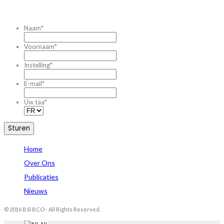
CONTACTEZ-NOUS
Naam
*
Voornaam
*
Instelling
*
E-mail
*
Uw taa
*
Home
Over Ons
Publicaties
Nieuws
© 2016 BSI BCO - All Rights Reserved.