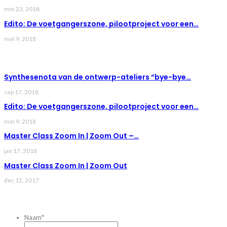
mei 23, 2018
Edito: De voetgangerszone, pilootproject voor een…
mei 9, 2018
LAST NEWS
Synthesenota van de ontwerp-ateliers “bye-bye…
sep 17, 2018
Edito: De voetgangerszone, pilootproject voor een…
mei 9, 2018
Master Class Zoom In | Zoom Out –…
jan 17, 2018
Master Class Zoom In | Zoom Out
dec 12, 2017
CONTACTEZ-NOUS
Naam
*