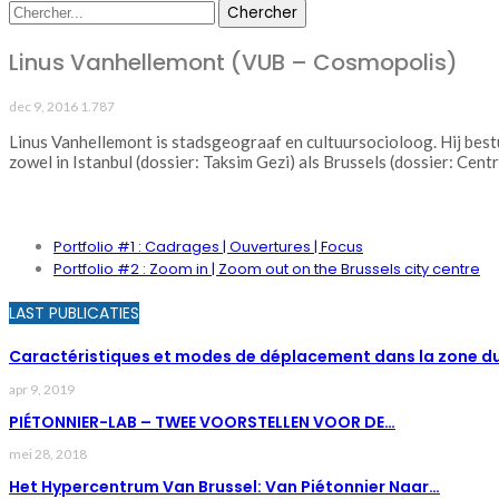
Linus Vanhellemont (VUB – Cosmopolis)
dec 9, 2016
1.787
Linus Vanhellemont is stadsgeograaf en cultuursocioloog. Hij best
zowel in Istanbul (dossier: Taksim Gezi) als Brussels (dossier: Ce
PORTFOLIO
Portfolio #1 : Cadrages | Ouvertures | Focus
Portfolio #2 : Zoom in | Zoom out on the Brussels city centre
LAST PUBLICATIES
Caractéristiques et modes de déplacement dans la zone d
apr 9, 2019
PIÉTONNIER-LAB – TWEE VOORSTELLEN VOOR DE…
mei 28, 2018
Het Hypercentrum Van Brussel: Van Piétonnier Naar…