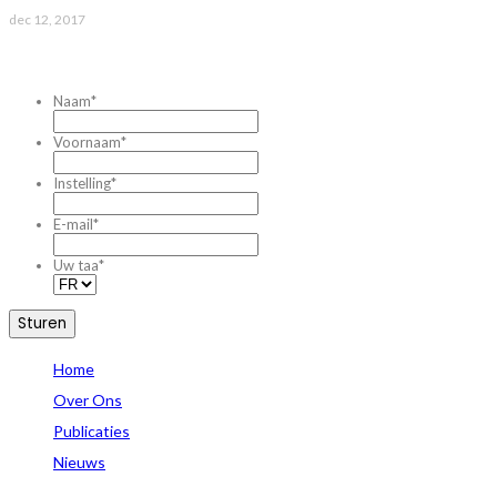
dec 12, 2017
CONTACTEZ-NOUS
Naam
*
Voornaam
*
Instelling
*
E-mail
*
Uw taa
*
Home
Over Ons
Publicaties
Nieuws