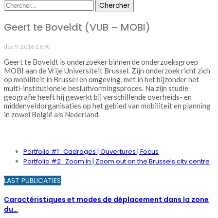
Geert te Boveldt (VUB – MOBI)
dec 9, 2016
1.890
Geert te Boveldt is onderzoeker binnen de onderzoeksgroep
MOBI aan de Vrije Universiteit Brussel. Zijn onderzoek richt zich
op mobiliteit in Brussel en omgeving, met in het bijzonder het
multi-institutionele besluitvormingsproces. Na zijn studie
geografie heeft hij gewerkt bij verschillende overheids- en
middenveldorganisaties op het gebied van mobiliteit en planning
in zowel België als Nederland.
PORTFOLIO
Portfolio #1 : Cadrages | Ouvertures | Focus
Portfolio #2 : Zoom in | Zoom out on the Brussels city centre
LAST PUBLICATIES
Caractéristiques et modes de déplacement dans la zone
du…