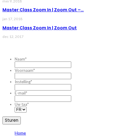
mei 9, 2018
Master Class Zoom In | Zoom Out –…
jan 17, 2018
Master Class Zoom In | Zoom Out
dec 12, 2017
CONTACTEZ-NOUS
Naam
*
Voornaam
*
Instelling
*
E-mail
*
Uw taa
*
Home