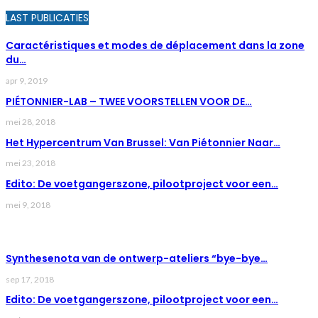
LAST PUBLICATIES
Caractéristiques et modes de déplacement dans la zone
du…
apr 9, 2019
PIÉTONNIER-LAB – TWEE VOORSTELLEN VOOR DE…
mei 28, 2018
Het Hypercentrum Van Brussel: Van Piétonnier Naar…
mei 23, 2018
Edito: De voetgangerszone, pilootproject voor een…
mei 9, 2018
LAST NEWS
Synthesenota van de ontwerp-ateliers “bye-bye…
sep 17, 2018
Edito: De voetgangerszone, pilootproject voor een…