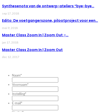
Synthesenota van de ontwerp-ateliers “bye-bye…
sep 17, 2018
Edito: De voetgangerszone, pilootproject voor een…
mei 9, 2018
Master Class Zoom In | Zoom Out –…
jan 17, 2018
Master Class Zoom In | Zoom Out
dec 12, 2017
CONTACTEZ-NOUS
Naam
*
Voornaam
*
Instelling
*
E-mail
*